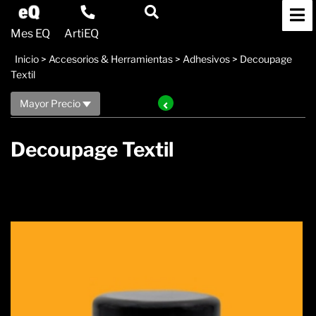
Mes EQ
ArtiEQ
Inicio
>
Accesorios & Herramientas
>
Adhesivos
>
Decoupage
Textil
Mayor Precio
Decoupage Textil