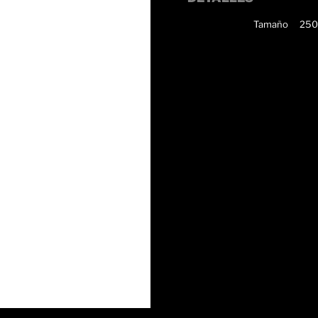
Tamaño
250