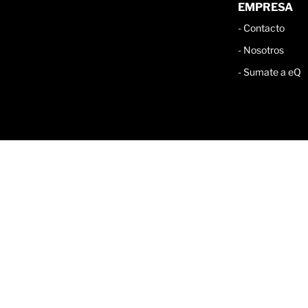
EMPRESA
-
Contacto
-
Nosotros
-
Sumate a eQ
Defensa al
Politicas de
Aviso
|
|
|
Contacto
consumidor
privacidad
legal