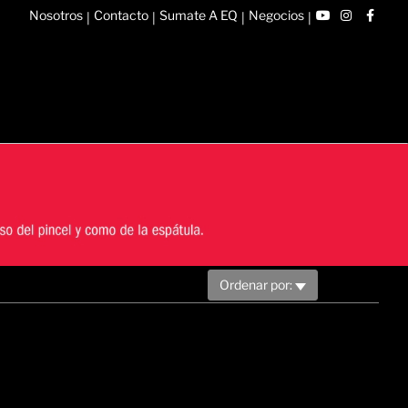
Nosotros
Contacto
Sumate A EQ
Negocios
|
|
|
|
Ordenar por: