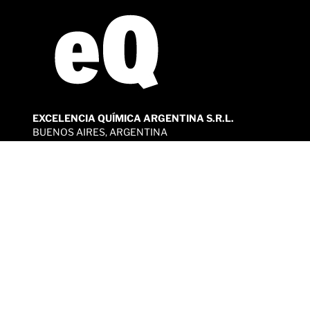
EXCELENCIA QUÍMICA ARGENTINA S.R.L.
BUENOS AIRES, ARGENTINA
TEL/FAX: 4647-1999
Dónde
© 2026 Todos los derechos
|
|
Nosotros
reservados. |
comprar