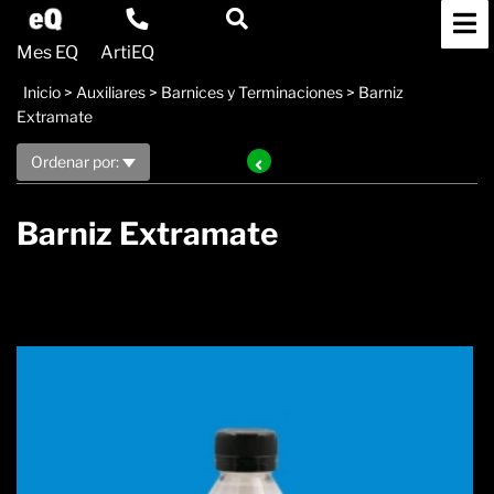
Mes EQ
ArtiEQ
Inicio
>
Auxiliares
>
Barnices y Terminaciones
>
Barniz
Extramate
Ordenar por:
Barniz Extramate